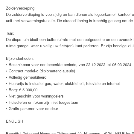
Zolderverdieping:
De zolderverdieping is veelzijdig en kan dienen als logeerkamer, kantoor 
unit met verwarmingsfunctie. De airconditioning is krachtig genoeg om de 
Tuin:
De diepe tuin biedt een buitenruimte met een eetgedeelte en een overdekte
ruime garage, waar u veilig uw fiets(en) kunt parkeren. Er zijn handige zij
Bijzonderheden:
• Beschikbaar voor een beperkte periode, van 23-12-2023 tot 06-03-2024
• Contract model-c (diplomatenclausule)
• Volledig gemeubileerd
• Huurprijs is inclusief gas, water, elektriciteit, televisie en internet
• Borg: € 5.000,00
• Niet geschikt voor woningdelers
• Huisdieren en roken zijn niet toegestaan
• Gratis parkeren voor de deur
ENGLISH
Beautiful Detached Home on Thijmstraat 33, Nijmegen - AVAILABLE for 