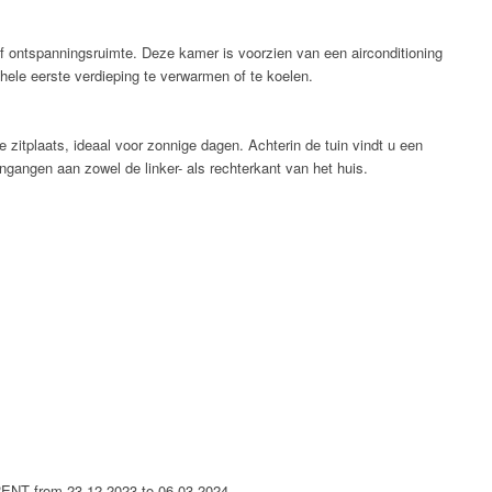
of ontspanningsruimte. Deze kamer is voorzien van een airconditioning
hele eerste verdieping te verwarmen of te koelen.
 zitplaats, ideaal voor zonnige dagen. Achterin de tuin vindt u een
-ingangen aan zowel de linker- als rechterkant van het huis.
RENT from 23-12-2023 to 06-03-2024