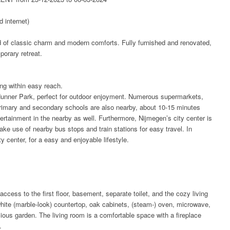
d internet)
d of classic charm and modern comforts. Fully furnished and renovated,
porary retreat.
ng within easy reach.
 Hunner Park, perfect for outdoor enjoyment. Numerous supermarkets,
 primary and secondary schools are also nearby, about 10-15 minutes
rtainment in the nearby as well. Furthermore, Nijmegen’s city center is
ake use of nearby bus stops and train stations for easy travel. In
y center, for a easy and enjoyable lifestyle.
cess to the first floor, basement, separate toilet, and the cozy living
white (marble-look) countertop, oak cabinets, (steam-) oven, microwave,
acious garden. The living room is a comfortable space with a fireplace
.