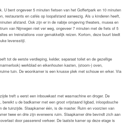
ik. U bent ongeveer 5 minuten fietsen van het Goffertpark en 10 minuten
ten, restaurants en cafés op loopafstand aanwezig. Als u kinderen heeft,
minuten afstand. Ook zijn er in de nabije omgeving theaters, musea en
trum van Nijmegen niet ver weg, ongeveer 7 minuten met de fiets of 5
tes en treinstations voor gemakkelijk reizen. Kortom, deze buurt biedt
uke levensstijl.
t tot de eerste verdieping, kelder, separaat toilet en de gezellige
marmerlook) werkblad en eikenhouten kasten, (stoom-) oven,
e ruime tuin. De woonkamer is een knusse plek met schouw en erker. Via
rzijde treft u eerst een inbouwkast met wasmachine en droger. De
t, bereikt u de badkamer met een groot vrijstaand ligbad, inloopdouche
 de tuinzijde. Slaapkamer één, is de master. Ruim en voorzien van
amer twee en drie zijn eveneens ruim. Slaapkamer drie bevindt zich aan
dsoverlast door passerend verkeer. De laatste kamer op deze etage is