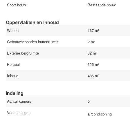
Soort bouw
Bestaande bouw
Oppervlakten en inhoud
Wonen
167 m²
Gebouwgebonden buitenruimte
2 m²
Externe bergruimte
32 m²
Perceel
325 m²
Inhoud
486 m³
Indeling
Aantal kamers
5
Voorzieningen
airconditioning