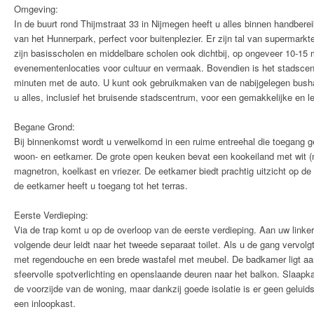
Omgeving:
In de buurt rond Thijmstraat 33 in Nijmegen heeft u alles binnen handbere
van het Hunnerpark, perfect voor buitenplezier. Er zijn tal van supermark
zijn basisscholen en middelbare scholen ook dichtbij, op ongeveer 10-15 
evenementenlocaties voor cultuur en vermaak. Bovendien is het stadscen
minuten met de auto. U kunt ook gebruikmaken van de nabijgelegen bushal
u alles, inclusief het bruisende stadscentrum, voor een gemakkelijke en le
Begane Grond:
Bij binnenkomst wordt u verwelkomd in een ruime entreehal die toegang geef
woon- en eetkamer. De grote open keuken bevat een kookeiland met wit (
magnetron, koelkast en vriezer. De eetkamer biedt prachtig uitzicht op d
de eetkamer heeft u toegang tot het terras.
Eerste Verdieping:
Via de trap komt u op de overloop van de eerste verdieping. Aan uw linke
volgende deur leidt naar het tweede separaat toilet. Als u de gang vervolg
met regendouche en een brede wastafel met meubel. De badkamer ligt aan
sfeervolle spotverlichting en openslaande deuren naar het balkon. Slaapk
de voorzijde van de woning, maar dankzij goede isolatie is er geen gelui
een inloopkast.