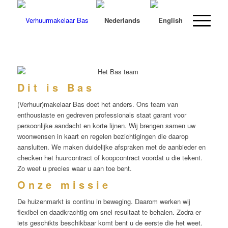
D i t i s B a s
(Verhuur)makelaar Bas doet het anders. Ons team van
enthousiaste en gedreven professionals staat garant voor
persoonlijke aandacht en korte lijnen. Wij brengen samen uw
woonwensen in kaart en regelen bezichtigingen die daarop
aansluiten. We maken duidelijke afspraken met de aanbieder en
checken het huurcontract of koopcontract voordat u die tekent.
Zo weet u precies waar u aan toe bent.
O n z e m i s s i e
De huizenmarkt is continu in beweging. Daarom werken wij
flexibel en daadkrachtig om snel resultaat te behalen. Zodra er
iets geschikts beschikbaar komt bent u de eerste die het weet.